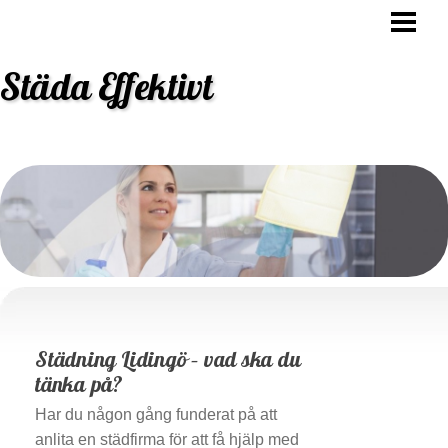
STÄDA EFFEKTIVT
HUR OFTA SKA MAN STÄDA
Städa Effektivt
VARFÖR SKA MAN STÄDA
STÄDNING TIPS
BLOGG
BESTÄLL STÄDHJÄLP
Städning Lidingö – vad ska du
tänka på?
Har du någon gång funderat på att
anlita en städfirma för att få hjälp med