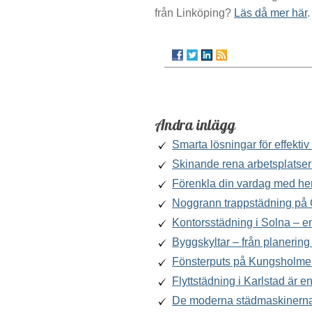
från Linköping?
Läs då mer här
.
Andra inlägg
Smarta lösningar för effekti
Skinande rena arbetsplatser
Förenkla din vardag med he
Noggrann trappstädning på
Kontorsstädning i Solna – en 
Byggskyltar – från planering t
Fönsterputs på Kungsholmen 
Flyttstädning i Karlstad är e
De moderna städmaskinerna