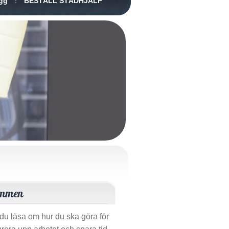
gg
BESTÄLL STÄDHJÄLP
ommen
du läsa om hur du ska göra för