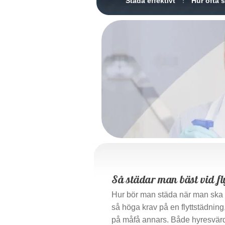
Städa effektivt
Hur ofta 
Så städar man bäst vid fl
Hur bör man städa när man ska f
så höga krav på en flyttstädning,
på måfå annars. Både hyresvärd 