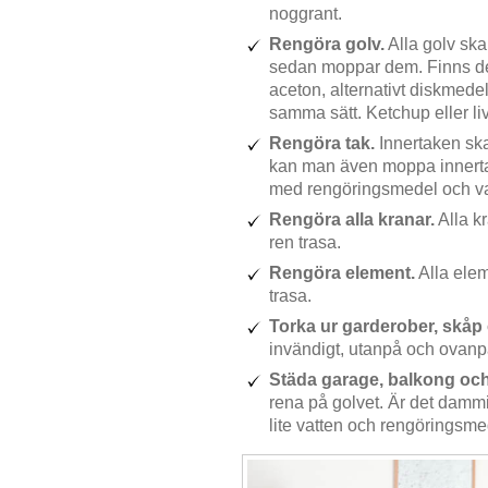
noggrant.
Rengöra golv.
Alla golv sk
sedan moppar dem. Finns de
aceton, alternativt diskmede
samma sätt. Ketchup eller l
Rengöra tak.
Innertaken sk
kan man även moppa innerta
med rengöringsmedel och va
Rengöra alla kranar.
Alla k
ren trasa.
Rengöra element.
Alla ele
trasa.
Torka ur garderober, skåp 
invändigt, utanpå och ovanp
Städa garage, balkong och
rena på golvet. Är det damm
lite vatten och rengöringsme