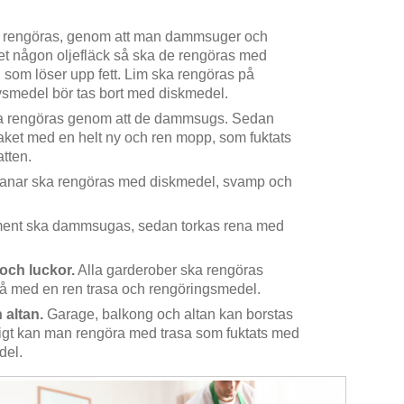
a rengöras, genom att man dammsuger och
t någon oljefläck så ska de rengöras med
l som löser upp fett. Lim ska rengöras på
ivsmedel bör tas bort med diskmedel.
a rengöras genom att de dammsugs. Sedan
ket med en helt ny och ren mopp, som fuktats
tten.
ranar ska rengöras med diskmedel, svamp och
ment ska dammsugas, sedan torkas rena med
och luckor.
Alla garderober ska rengöras
å med en ren trasa och rengöringsmedel.
 altan.
Garage, balkong och altan kan borstas
igt kan man rengöra med trasa som fuktats med
del.