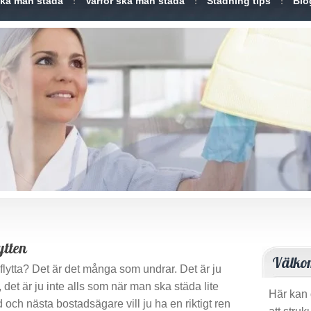
ska man städa
Varför ska man städa
Städning tips
Blo
ytten
Välk
lytta? Det är det många som undrar. Det är ju
 det är ju inte alls som när man ska städa lite
Här kan 
och nästa bostadsägare vill ju ha en riktigt ren