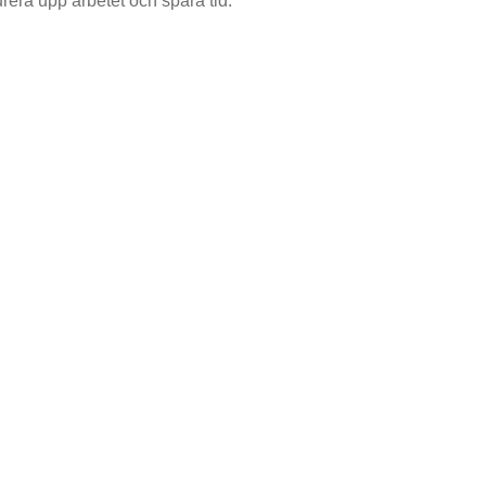
urera upp arbetet och spara tid.