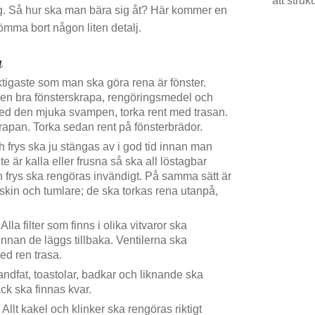
att struk
g. Så hur ska man bära sig åt? Här kommer en
lömma bort någon liten detalj.
g
tigaste som man ska göra rena är fönster.
en bra fönsterskrapa, rengöringsmedel och
 med den mjuka svampen, torka rent med trasan.
krapan. Torka sedan rent på fönsterbrädor.
 frys ska ju stängas av i god tid innan man
 är kalla eller frusna så ska all löstagbar
h frys ska rengöras invändigt. På samma sätt är
skin och tumlare; de ska torkas rena utanpå,
Alla filter som finns i olika vitvaror ska
innan de läggs tillbaka. Ventilerna ska
d ren trasa.
andfat, toastolar, badkar och liknande ska
äck ska finnas kvar.
Allt kakel och klinker ska rengöras riktigt