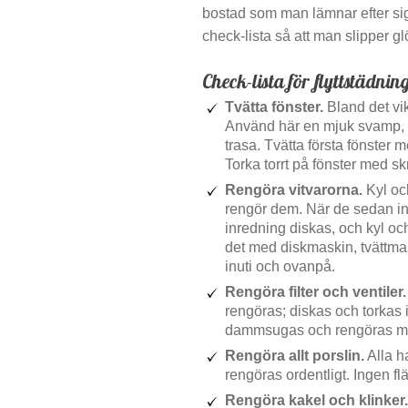
bostad som man lämnar efter si
check-lista så att man slipper g
Check-lista för flyttstädnin
Tvätta fönster.
Bland det vik
Använd här en mjuk svamp, 
trasa. Tvätta första fönster
Torka torrt på fönster med s
Rengöra vitvarorna.
Kyl och
rengör dem. När de sedan inte
inredning diskas, och kyl oc
det med diskmaskin, tvättma
inuti och ovanpå.
Rengöra filter och ventiler.
rengöras; diskas och torkas 
dammsugas och rengöras me
Rengöra allt porslin.
Alla h
rengöras ordentligt. Ingen fl
Rengöra kakel och klinker.