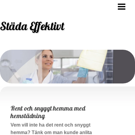
STÄDA EFFEKTIVT
HUR OFTA SKA MAN STÄDA
Städa Effektivt
VARFÖR SKA MAN STÄDA
STÄDNING TIPS
BLOGG
BESTÄLL STÄDHJÄLP
Rent och snyggt hemma med
hemstädning
Vem vill inte ha det rent och snyggt
hemma? Tänk om man kunde anlita