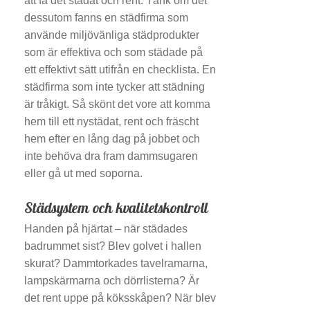
att få det städat och rent. Tänk om det
dessutom fanns en städfirma som
använde miljövänliga städprodukter
som är effektiva och som städade på
ett effektivt sätt utifrån en checklista. En
städfirma som inte tycker att städning
är tråkigt. Så skönt det vore att komma
hem till ett nystädat, rent och fräscht
hem efter en lång dag på jobbet och
inte behöva dra fram dammsugaren
eller gå ut med soporna.
Städsystem och kvalitetskontroll
Handen på hjärtat – när städades
badrummet sist? Blev golvet i hallen
skurat? Dammtorkades tavelramarna,
lampskärmarna och dörrlisterna? Är
det rent uppe på köksskåpen? När blev