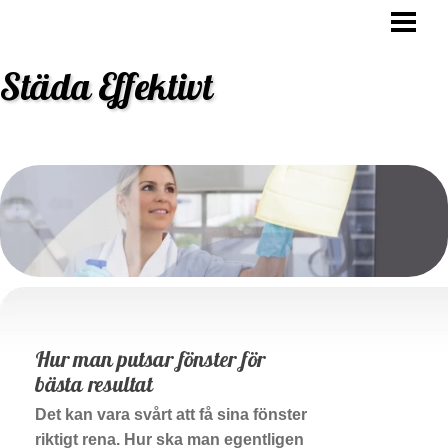
STÄDA EFFEKTIVT
HUR OFTA SKA MAN STÄDA
Städa Effektivt
VARFÖR SKA MAN STÄDA
STÄDNING TIPS
BLOGG
BESTÄLL STÄDHJÄLP
Hur man putsar fönster för
bästa resultat
Det kan vara svårt att få sina fönster
riktigt rena. Hur ska man egentligen