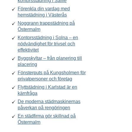
kontorsstädning i Säffle
Förenkla din vardag med
hemstädning i Västerås
Noggrann trappstädning på
Östermalm
Kontorsstädning i Solna – en
nödvändighet för trivsel och
effektivitet
Byggskyltar – från planering till
placering
Fönsterputs på Kungsholmen för
privatpersoner och företag
Flyttstädning i Karlstad är en
kärnfråga
De moderna städmaskinernas
påverkan på rengöringen
En städfirma gör skillnad på
Östermalm