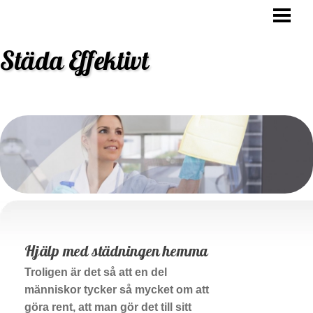
STÄDA EFFEKTIVT
HUR OFTA SKA MAN STÄDA
Städa Effektivt
VARFÖR SKA MAN STÄDA
STÄDNING TIPS
BLOGG
BESTÄLL STÄDHJÄLP
Hjälp med städningen hemma
Troligen är det så att en del
människor tycker så mycket om att
göra rent, att man gör det till sitt