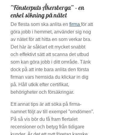
”Fönsterputs Åkersberga” – en
enkel sökning på nätet
De flesta som ska anlita en
firma
för att
göra jobb i hemmet, använder sig nog
av nätet för att hitta en som verkar bra.
Det här är såklart ett mycket snabbt
och effektivt sätt att scanna det utbud
som kan göra jobb i ditt område. Tänk
dock på att inte bara anlita den första
firman vars hemsida du klickar in dig
på. Håll utkik efter certifikat,
behörigheter och försäkringar.
Ett annat tips är att söka på firma-
namnet följt av till exempel ”omdömen”.
På så vis bör du få fram flertalet
recensioner och betyg från tidigare
kunder. Är det ett nytt företag kanske