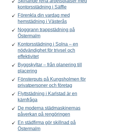
Skinande rena arbetsplatser med
kontorsstädning i Säffle
Förenkla din vardag med
hemstädning i Västerås
Noggrann trappstädning på
Östermalm
Kontorsstädning i Solna – en
nödvändighet för trivsel och
effektivitet
Byggskyltar – från planering till
placering
Fönsterputs på Kungsholmen för
privatpersoner och företag
Flyttstädning i Karlstad är en
kärnfråga
De moderna städmaskinernas
påverkan på rengöringen
En städfirma gör skillnad på
Östermalm