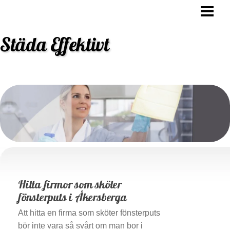
STÄDA EFFEKTIVT
HUR OFTA SKA MAN STÄDA
Städa Effektivt
VARFÖR SKA MAN STÄDA
STÄDNING TIPS
BLOGG
BESTÄLL STÄDHJÄLP
Hitta firmor som sköter
fönsterputs i Åkersberga
Att hitta en firma som sköter fönsterputs
bör inte vara så svårt om man bor i