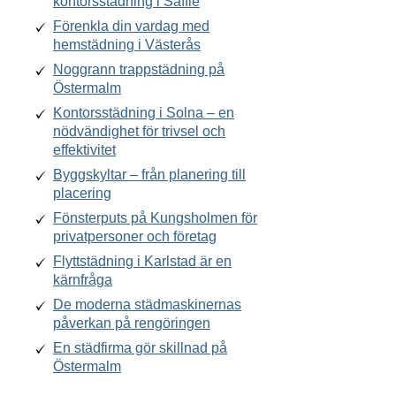
kontorsstädning i Säffle
Förenkla din vardag med
hemstädning i Västerås
Noggrann trappstädning på
Östermalm
Kontorsstädning i Solna – en
nödvändighet för trivsel och
effektivitet
Byggskyltar – från planering till
placering
Fönsterputs på Kungsholmen för
privatpersoner och företag
Flyttstädning i Karlstad är en
kärnfråga
De moderna städmaskinernas
påverkan på rengöringen
En städfirma gör skillnad på
Östermalm