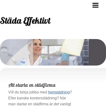
STÄDA EFFEKTIVT
HUR OFTA SKA MAN STÄDA
Städa Effektivt
VARFÖR SKA MAN STÄDA
STÄDNING TIPS
BLOGG
BESTÄLL STÄDHJÄLP
Att starta en städfirma
Vill du börja jobba med
hemstädning
?
Eller kanske kontorsstädning? När
man startar en städfirma är det vanligt